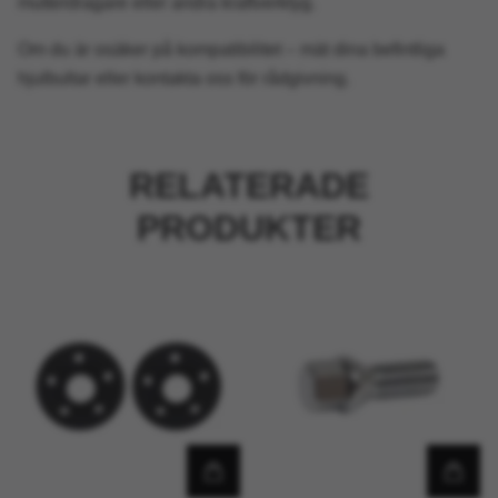
mutterdragare eller andra kraftverktyg.
Om du är osäker på kompatibilitet – mät dina befintliga
hjulbultar eller kontakta oss för rådgivning.
RELATERADE
PRODUKTER