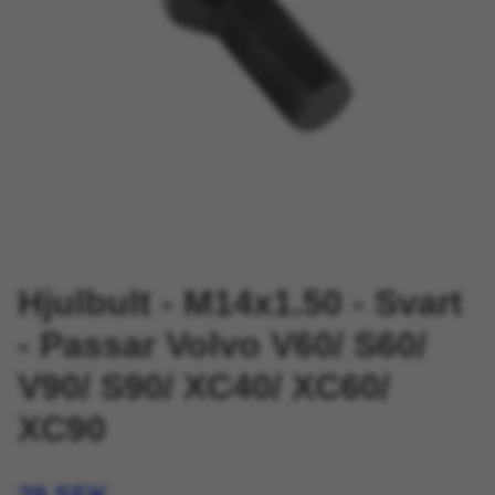
Hjulbult - M14x1.50 - Svart
- Passar Volvo V60/ S60/
V90/ S90/ XC40/ XC60/
XC90