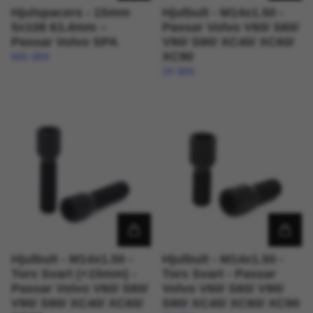
Hjulspacers - 15mm
Hjulbult - M14x1.50 -
5x108 63.4mm –
Passar Volvo V60/ S60/
Passar Volvo SPA
V90/ S90/ XC40/ XC60/
XC90
665 SEK
29 SEK
Hjulbult - M14x1.50 -
Hjulbult - M14x1.50 -
Torx Svart (+15mm) -
Torx Svart - Passar
Passar Volvo V60/ S60/
Volvo V60/ S60/ V90/
V90/ S90/ XC40/ XC60/
S90/ XC40/ XC60/ XC90