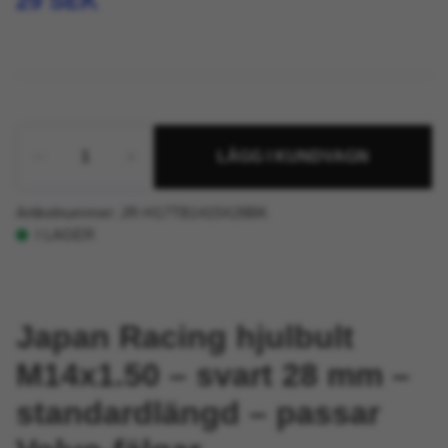
29 SEK
LÄGG I KUNDVAGN
Artikelnummer:
JR-H17TB1415X28BK
I LAGER
Japan Racing hjulbult
M14x1.50 – svart 28 mm –
standardlängd – passar