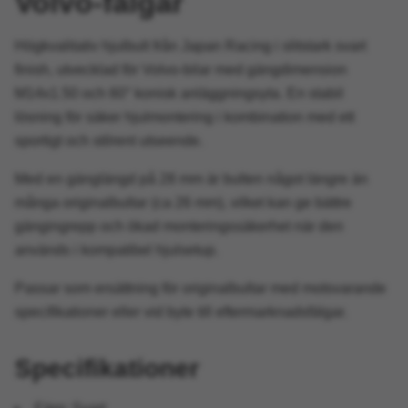
Volvo-fälgar
Högkvalitativ hjulbult från Japan Racing i slitstark svart
finish, utvecklad för Volvo-bilar med gängdimension
M14x1.50 och 60° konisk anläggningsyta. En stabil
lösning för säker hjulmontering i kombination med ett
sportigt och stilrent utseende.
Med en gänglängd på 28 mm är bulten något längre än
många originalbultar (ca 26 mm), vilket kan ge bättre
gängingrepp och ökad monteringssäkerhet när den
används i kompatibel hjulsetup.
Passar som ersättning för originalbultar med motsvarande
specifikationer eller vid byte till eftermarknadsfälgar.
Specifikationer