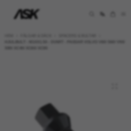
HEM
FÄLGAR & DÄCK
SPACERS & BULTAR
HJULBULT - M14X1.50 - SVART - PASSAR VOLVO V60/ S60/ V90/
S90/ XC40/ XC60/ XC90