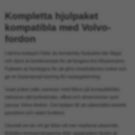
Kompletta hjulpaket
kompatibla med Volvo-
fordon
I denna kategori hittar du kompletta hjulpaket där fälgar
och däck är kombinerade för att fungera bra tillsammans.
Paketen är framtagna för att göra installationen enkel och
ge en balanserad lösning för vardagskörning.
Varje paket sätts samman med fokus på kompatibilitet,
inklusive rätt bultmönster, offset och dimensioner som
passar Volvo-fordon. Det hjälper till att säkerställa korrekt
passform och stabil funktion.
Oavsett om du vill ge bilen ett mer markerat utseende,
förbättra köregenskaperna eller uppgradera hjulen är