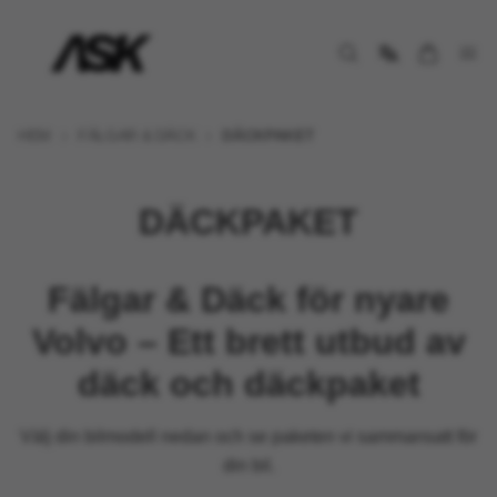
HEM
FÄLGAR & DÄCK
DÄCKPAKET
DÄCKPAKET
Fälgar & Däck för nyare
Volvo – Ett brett utbud av
däck och däckpaket
Välj din bilmodell nedan och se paketen vi sammansatt för
din bil.