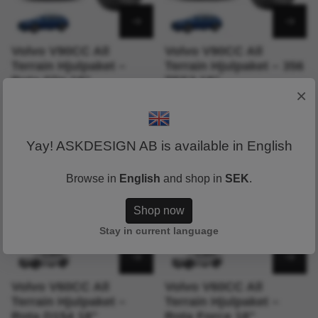
Volvo V90CC All
Volvo V90CC All
Terrain Hjulpaket –
Terrain Hjulpaket – 356
Rota Slip 18"
TFS3 18"
×
22 195 SEK
21 195 SEK
Yay! ASKDESIGN AB is available in English
Browse in
English
and shop in
SEK
.
Shop now
Stay in current language
Volvo V60CC All
Volvo V60CC All
Terrain Hjulpaket –
Terrain Hjulpaket –
Rota D154 18"
Rota Force 18"