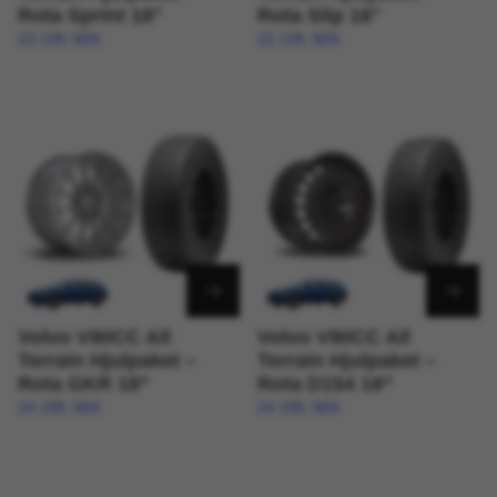
Rota Sprint 18"
Rota Slip 18"
23 195 SEK
22 195 SEK
Volvo V90CC All
Volvo V90CC All
Terrain Hjulpaket –
Terrain Hjulpaket –
Rota GKR 18”
Rota D154 18”
24 295 SEK
24 295 SEK