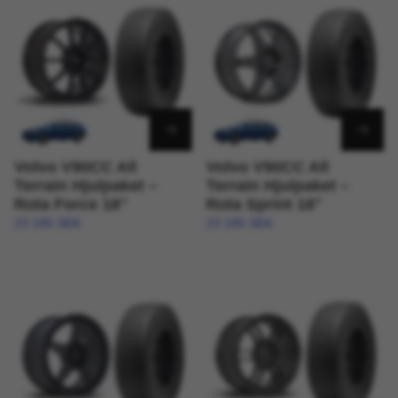
Volvo V90CC All
Volvo V90CC All
Terrain Hjulpaket –
Terrain Hjulpaket –
Rota Force 18"
Rota Sprint 18"
23 195 SEK
23 195 SEK