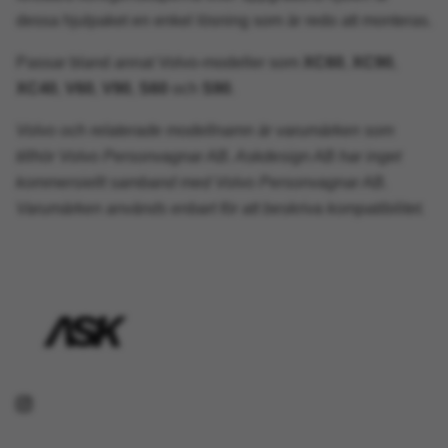
dessa hjulpaket en enkel lösning som är redo att monteras.
Passar bland annat Volvo-modeller som
XC60
,
XC90
,
XC40
,
V60
,
V90
,
S60
och
S90
.
Volvo och relaterade modellnamn är varumärken som
tillhör Volvo Personvagnar AB. Askdesign AB har inget
kommersiellt samband med Volvo Personvagnar AB.
Varumärken används enbart för att beskriva kompatibilitet.