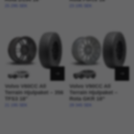
25 295 SEK
23 195 SEK
Volvo V60CC All
Volvo V90CC All
Terrain Hjulpaket – 356
Terrain Hjulpaket –
TFS3 18"
Rota GKR 18”
21 195 SEK
28 345 SEK