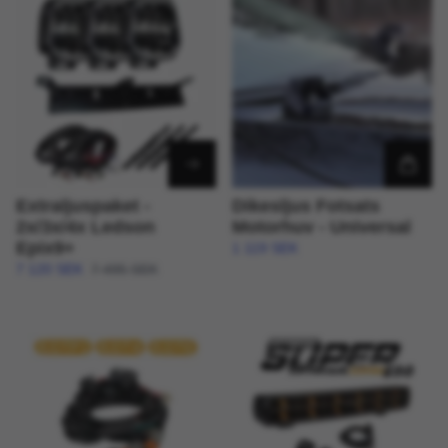
Extraljuspaket -
Dikesljus Fotsats
2x/3x/4x Ledson
Motorhuv - Universal
Epix9+
1 119 SEK
7 120 SEK
7 495 SEK