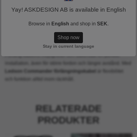
Pickups
Yay! ASKDESIGN AB is available in English
Offroadfordon
Arbetsfordon
Browse in
English
and shop in
SEK
.
Lätta lastbilar
Shop now
Tunga lastbilar
Stay in current language
Förläng kabelns möjligheter och säkerställ en perfekt
installation, även för större fordon och längre avstånd. Med
Ledson Commander förlängningskabel
är flexibilitet
och funktion alltid inom räckhåll.
RELATERADE
PRODUKTER