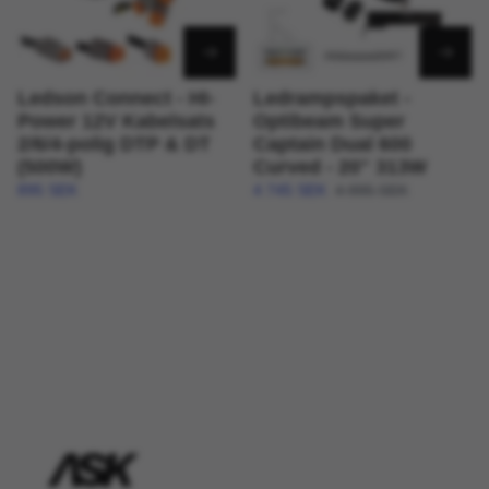
Ledson Connect - HI-
Ledrampspaket -
Power 12V Kabelsats
Optibeam Super
2/6/4-polig DTP & DT
Captain Dual 600
(500W)
Curved - 20" 313W
895 SEK
4 745 SEK
4 995 SEK