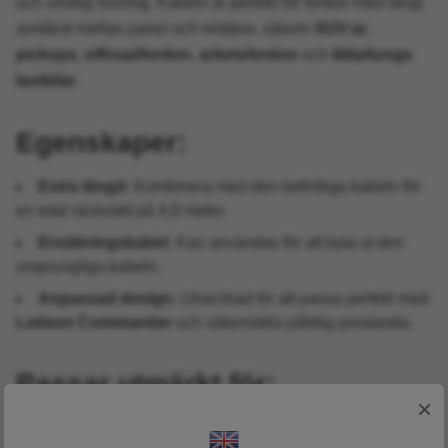
och smidig lösning. Kabeln är perfekt för fordon med långt
avstånd mellan panel och reläbox, såsom
SUV:ar
,
pickups
,
offroadfordon
,
arbetsfordon
och
lätta/tunga
lastbilar
.
Egenskaper:
Extra längd:
Kombinera med den befintliga kabeln för
en total räckvidd på 4,8 meter.
Ersättningskabel:
Kan användas för att byta ut den
ursprungliga kabeln.
Anpassad design:
Utvecklad för att passa perfekt med
Ledson Commander
och säkerställa pålitlig prestanda.
Passar utmärkt för:
×
SUV:ar