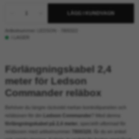
LÄGG I KUNDVAGN
Artikelnummer:
LEDSON - 7800322
I LAGER
Förlängningskabel 2,4
meter för Ledson
Commander reläbox
Behöver du längre räckvidd mellan kontrollpanelen och
reläboxen för din
Ledson Commander
? Med denna
förlängningskabel på 2,4 meter
, speciellt utformad för
reläboxen med artikelnummer
7800320
, får du en enkel