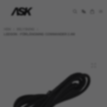
HEM
BELYSNING
LEDSON - FÖRLÄNGNING COMMANDER 2.4M